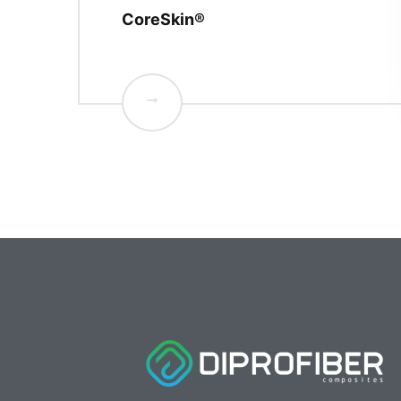
CoreSkin­®